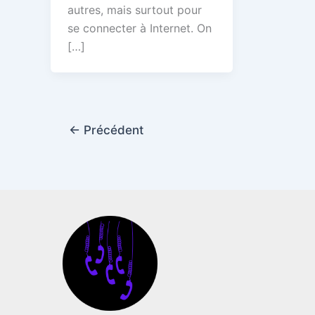
autres, mais surtout pour
se connecter à Internet. On
[…]
←
Précédent