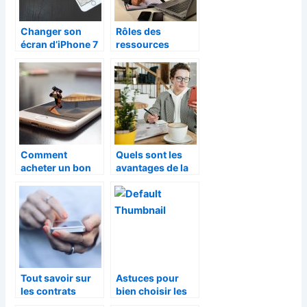
Changer son
Rôles des
écran d’iPhone 7
ressources
facilement
humaines et
influence des
nouvelles
technologies
Comment
Quels sont les
acheter un bon
avantages de la
téléphone
permanence
portable ?
téléphonique
pour les
entreprises ?
Tout savoir sur
Astuces pour
les contrats
bien choisir les
d’assurance pour
pièces de