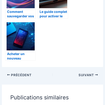
smartphone
Comment
Le guide complet
sauvegarder vos
pour activer le
SMS Android via
haut-parleur de
Bluetooth en
votre
toute simplicité
smartphone en
quelques étapes
faciles tout en
évitant les
risques de virus
Acheter un
nouveau
smartphone sans
se ruiner : les
bonnes
PRÉCÉDENT
SUIVANT
stratégies
Publications similaires