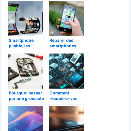
smartphone
rechanges pour
la réparation de
son téléphone
mobile
Smartphone
Réparer des
pliable, les
smartphones,
nouveautés de
comment faire ?
l’année 2022
Pourquoi passer
Comment
par une grossiste
récupérer vos
en pièces
données perdues
détachées pour
sur les différents
smartphone ?
types de
supports de
stockage