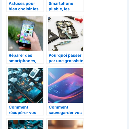
Astuces pour
Smartphone
bien choisir les
pliable, les
pièces de
nouveautés de
rechanges pour
l’année 2022
la réparation de
son téléphone
mobile
Réparer des
Pourquoi passer
smartphones,
par une grossiste
comment faire ?
en pièces
détachées pour
smartphone ?
Comment
Comment
récupérer vos
sauvegarder vos
données perdues
SMS Android via
sur les différents
Bluetooth en
types de
toute simplicité