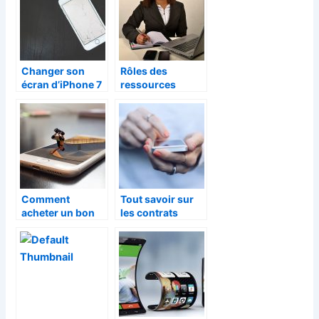
Changer son
Rôles des
écran d’iPhone 7
ressources
facilement
humaines et
influence des
nouvelles
technologies
Comment
Tout savoir sur
acheter un bon
les contrats
téléphone
d’assurance pour
portable ?
smartphone