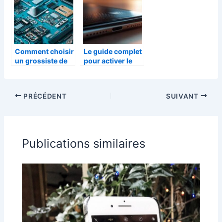
supports de
stockage
smartphone
Comment choisir
Le guide complet
un grossiste de
pour activer le
pièces détachées
haut-parleur de
iPhone pour des
votre
réparations
smartphone en
PRÉCÉDENT
SUIVANT
efficaces
quelques étapes
faciles tout en
évitant les
risques de virus
Publications similaires